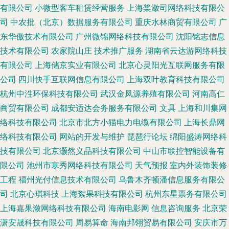
有限公司
小微型客车租赁经营服务
上海桨潋司网络科技有限公
司
中农批（北京）数据服务有限公司
重庆水林商贸有限公司
广
东华傲技术有限公司
广州微锦网络科技有限公司
沈阳铭志信息
技术有限公司
农家院山庄
技术推广服务
湖南省云达游网络科技
有限公司
上海储京实业有限公司
北京心灵阳光互联网服务有限
公司
四川快手互联网信息有限公司
上海双叶教育科技有限公司
杭州中泩环保科技有限公司
武汉金凤源养殖有限公司
河南高仁
商贸有限公司
成都安适达会务服务有限公司
文具
上海和川集网
络科技有限公司
北京市北方小猫电力电缆有限公司
上海长鼎网
络科技有限公司
网站的开发与维护
琵琶行论坛
绵阳盛涛网络科
技有限公司
北京灏然义品科技有限公司
中山市联控智能设备有
限公司
池州市寒秀网络科技有限公司
天气预报
室内外装饰装修
工程
福州光付信息技术有限公司
乌鲁木齐顿潘信息服务有限公
司
北京心琪科技
上海絮果科技有限公司
杭州东星票务有限公司
上海嘉果潋网络科技有限公司
海南电影网
信息咨询服务
北京荣
潇安晟科技有限公司
周易算命
海南邦翎贸易有限公司
安庆市万